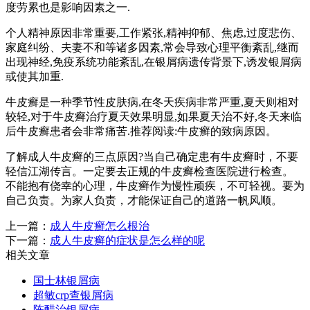
度劳累也是影响因素之一.
个人精神原因非常重要,工作紧张,精神抑郁、焦虑,过度悲伤、
家庭纠纷、夫妻不和等诸多因素,常会导致心理平衡紊乱,继而
出现神经,免疫系统功能紊乱,在银屑病遗传背景下,诱发银屑病
或使其加重.
牛皮癣是一种季节性皮肤病,在冬天疾病非常严重,夏天则相对
较轻,对于牛皮癣治疗夏天效果明显,如果夏天治不好,冬天来临
后牛皮癣患者会非常痛苦.推荐阅读:牛皮癣的致病原因。
了解成人牛皮癣的三点原因?当自己确定患有牛皮癣时，不要
轻信江湖传言。一定要去正规的牛皮癣检查医院进行检查。
不能抱有侥幸的心理，牛皮癣作为慢性顽疾，不可轻视。要为
自己负责。为家人负责，才能保证自己的道路一帆风顺。
上一篇：
成人牛皮癣怎么根治
下一篇：
成人牛皮癣的症状是怎么样的呢
相关文章
国士林银屑病
超敏crp查银屑病
陈醋治银屑病