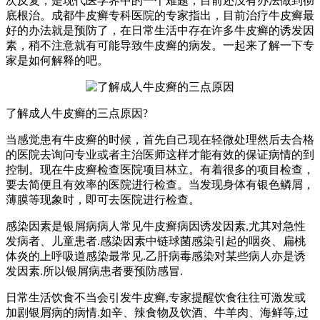
次反复，是现代医学界中的一个难题，目前还没有办法做到彻
底根治。成都牛皮癣专科医院的专家指出，目前治疗牛皮癣最
好的办法就是预防了，在日常生活中存在许多牛皮癣的诱发因
素，稍不注意就有可能导致牛皮癣的病发。一起来了解一下专
家是如何解释的吧。
了解成人牛皮癣的三点原因?
当感觉患有牛皮癣的时候，首先自己现在轻微处理然后去合格
的医院去询问专业或者主治医师这样才能有效的保证病情的到
控制。现在牛皮癣检查医院项目林立。有着很多的项目检查，
要去简便且有效率的医院进行检查。当发现身体有银色鳞屑，
薄膜等现象时，即可去医院进行检查。
感染因素是银屑病病人常见牛皮癣病因诱发因素,尤其对急性
发病者、儿童患者.感染因素中链球菌感染引起的咽炎、扁桃
体炎的上呼吸道感染最常见.乙肝病毒感染对某些病人亦是诱
发因素.所以银屑病患者要预防感冒.
日常生活饮食不当会引发牛皮癣,专家提醒饮食往往可激发或
加剧银屑病的病情.如辛、辣食物及饮酒、牛羊肉、海鲜等,过