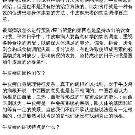
很快的摆脱它，尝试各种治疗方法来尽快的治愈。牛皮癣顽固
难治，但是也不是没有好的治疗方法的。比如食疗就是一种有
效的促进患者身体康复的方法，牛皮癣患者的饮食调理要注
意。
银屑病该怎么进行预防?应当留意的第四点是坚持杰出的饮食
习惯。平常日子中，牛皮癣病人要留意科学的饮食调度，重视
各种食物的调配，以确保人体满足的养分。偏食、挑食、厌食
则会构成食物调配失调，养分误差，有也许致使组成黑素的必
需物质相对缺少，影响病况的恢复。坚持杰出的日子习惯是医
治牛皮癣的必要条件。
牛皮癣病因检测仪？
牛皮癣自身病理特征复杂，真正的病根难以找到。对于牛皮癣
的病根开说，中西医的意见也是各不相同的。中医普遍认为，
病根是由血液，血热，血瘀等形成的牛皮癣发病的源头；而西
医则以为，牛皮癣是一种免疫系统的疾病，跟人体的基因和细
胞等有一定的关系。当然我们不能不承认这些说法是有一定根
据的，但是显然可以肯定的是他们还没有找到真正的病根。
牛皮癣的症状特点是什么？