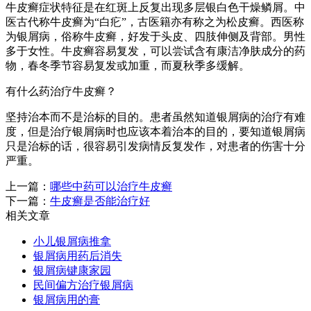
牛皮癣症状特征是在红斑上反复出现多层银白色干燥鳞屑。中
医古代称牛皮癣为“白疕”，古医籍亦有称之为松皮癣。西医称
为银屑病，俗称牛皮癣，好发于头皮、四肢伸侧及背部。男性
多于女性。牛皮癣容易复发，可以尝试含有康洁净肤成分的药
物，春冬季节容易复发或加重，而夏秋季多缓解。
有什么药治疗牛皮癣？
坚持治本而不是治标的目的。患者虽然知道银屑病的治疗有难
度，但是治疗银屑病时也应该本着治本的目的，要知道银屑病
只是治标的话，很容易引发病情反复发作，对患者的伤害十分
严重。
上一篇：
哪些中药可以治疗牛皮癣
下一篇：
牛皮癣是否能治疗好
相关文章
小儿银屑病推拿
银屑病用药后消失
银屑病键康家园
民间偏方治疗银屑病
银屑病用的膏