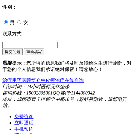
性别：
男
女
联系方式：
温馨提示：
您所填的信息我们将及时反馈给医生进行诊断，对
于您的个人信息我们承诺绝对保密！请您放心！
治疗用药
医院简介
牛皮癣治疗
在线咨询
门诊时间：24小时医师无休坐诊
咨询热线：15002805001QQ咨询:1144000342
地址：成都市青羊区锦里中路18号（彩虹桥附近，原邮电宾
馆）
免费咨询
立即通话
手机预约