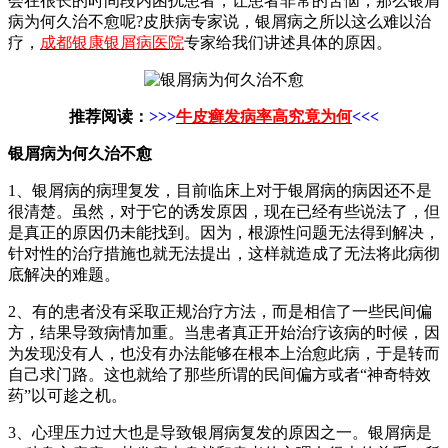
会在很长的时间段内困扰患者，让患者非常的苦恼，那么银屑
病为何久治不愈呢?皮肤病专家说，银屑病之所以这么难以治
疗，
成都银康银屑病医院
专家给我们讲述具体的原因。
推荐阅读：
>>>
牛皮癣发病率高究竟为何
<<<
银屑病为何久治不愈
1、银屑病的病理复发，目前临床上对于银屑病的病因还不是
很清楚。虽然，对于它的诱发原因，现在已经有些说法了，但
是真正的原因仍未能找到。因为，根源性问题无法得到解决，
针对性的治疗措施也就无法提出，这样就造成了无法将此病彻
底解决的难题。
2、有的患者没有采取正规治疗方法，而是相信了一些民间偏
方，结果导致病情加重。当患者真正开始治疗该病的时候，因
为发现没有人，也没有办法能够在根本上治愈此病，于是转而
自己求门路。这也就给了那些所谓的民间偏方或者“神奇特效
药”以可趁之机。
3、心理压力过大也是导致银屑病复发的原因之一。银屑病是