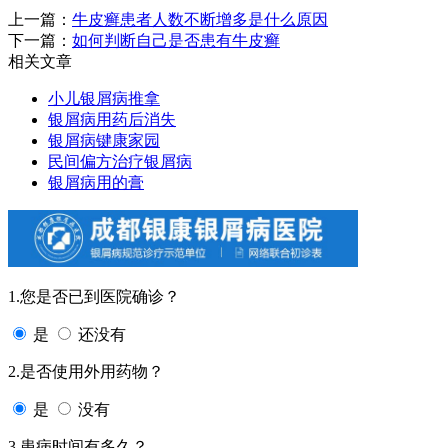
上一篇：
牛皮癣患者人数不断增多是什么原因
下一篇：
如何判断自己是否患有牛皮癣
相关文章
小儿银屑病推拿
银屑病用药后消失
银屑病键康家园
民间偏方治疗银屑病
银屑病用的膏
1.您是否已到医院确诊？
是
还没有
2.是否使用外用药物？
是
没有
3.患病时间有多久？