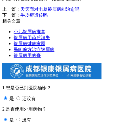
上一篇：
天天面对电脑银屑病能治愈吗
下一篇：
牛皮癣遗传吗
相关文章
小儿银屑病推拿
银屑病用药后消失
银屑病键康家园
民间偏方治疗银屑病
银屑病用的膏
1.您是否已到医院确诊？
是
还没有
2.是否使用外用药物？
是
没有