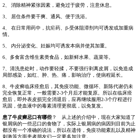
2、 消除精神紧张因素，避免过于疲劳，注意休息。
3、 居住条件要干爽、通风、便于洗浴。
4、 在日常用药中，抗疟药、β-受体阻滞剂均可诱发或加重病
情。
5、 内分泌变化、妊娠均可诱发本病并使其加重。
6、多食富含维生素类食品，如新鲜水果、蔬菜等。
7、清洗患处时，动作要轻揉，不要强行剥离皮屑，以免造成
局部感染，如红、肿、热、痛，影响治疗，使病程延长。
8、牛皮癣临床痊愈后，其免疫功能、微循环、新陈代谢仍未
完全恢复正常，一般需要2-3个月后才能复原。所以在临床痊
愈后，即外表皮损完全消退后，应再继续服用2-3个疗程进行
巩固，使血液中的毒素清理更彻底，以免复发。
患了牛皮癣忌口有哪些
？ 从上述的介绍中，现在大家知道了
银屑病的一些忌口的食物了，实际上银屑病的病因到目前为止
都没有一个准确的说法，所以在遗传，免疫功能紊乱以及精神
刺激等方面患者朋友们一定要多加注意。