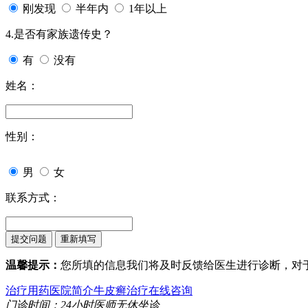
刚发现
半年内
1年以上
4.是否有家族遗传史？
有
没有
姓名：
性别：
男
女
联系方式：
温馨提示：
您所填的信息我们将及时反馈给医生进行诊断，对
治疗用药
医院简介
牛皮癣治疗
在线咨询
门诊时间：24小时医师无休坐诊