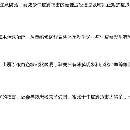
要注意防治，而减少牛皮癣损害的最佳途径便是及时到正规的皮肤
需求活跃治疗，尽量缩短病程扁桃体反发生炎，与牛皮癣发生有
，上覆以银白色糠秕状鳞屑，剥去后有薄膜现象和点状出血等等
癣的损害，还会导致患者关节受损，相比于牛皮癣危害大得多，