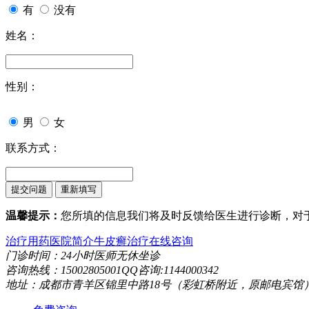
有
没有
姓名：
性别：
男
女
联系方式：
温馨提示：
您所填的信息我们将及时反馈给医生进行诊断，对
治疗用药
医院简介
牛皮癣治疗
在线咨询
门诊时间：24小时医师无休坐诊
咨询热线：15002805001QQ咨询:1144000342
地址：成都市青羊区锦里中路18号（彩虹桥附近，原邮电宾馆