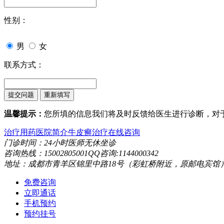
性别：
男
女
联系方式：
温馨提示：
您所填的信息我们将及时反馈给医生进行诊断，对
治疗用药
医院简介
牛皮癣治疗
在线咨询
门诊时间：24小时医师无休坐诊
咨询热线：15002805001QQ咨询:1144000342
地址：成都市青羊区锦里中路18号（彩虹桥附近，原邮电宾馆
免费咨询
立即通话
手机预约
预约挂号