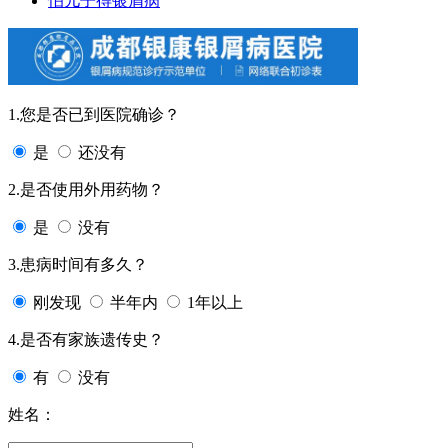
怕儿子得银屑病
1.您是否已到医院确诊？
是
还没有
2.是否使用外用药物？
是
没有
3.患病时间有多久？
刚发现
半年内
1年以上
4.是否有家族遗传史？
有
没有
姓名：