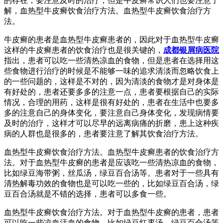
的存在，要注意及时的治疗，但是牛皮癣常识人们也要注意了
解，血热型牛皮癣饮食治疗方法。血热型牛皮癣饮食治疗方
法。
牛皮癣的患者是血热型牛皮癣患者的，因此对于血热型牛皮癣
这样的牛皮癣患者的饮食治疗也是很关键的，
成都银屑病医院
指出，患者可以吃一些清热凉血的食物，但是患者在选择用这
些食物进行治疗的时候是不能够一味的追求清淡而忽略饮食上
的一些问题的，这样是不对的，因为清淡的食物才是对身体是
有好处的，患者还要多多的注意一点，患者要根据自己的实际
情况，合理的用药，这样是很有好处的，患者在生活中也要多
多的注意自己的身体变化，要注意自己身体变化，发现病情要
及时的治疗，这样才可以尽早的远离病痛的折磨，患上这种疾
病的人群也是很多的，患者要注意了解其饮食治疗方法。
血热型牛皮癣饮食治疗方法。血热型牛皮癣患者的饮食治疗方
法。对于血热型牛皮癣的患者是应该吃一些清热凉血的食物，
比如绿豆海带粥，丝瓜汤，绿豆百合汤等。患者对于一些具有
清热解毒功效的食物也是可以吃一些的，比如绿豆百合汤，绿
豆百合汤就是不错的选择，患者可以多食一些。
血热型牛皮癣饮食治疗方法。对于血热型牛皮癣的患者，患者
可以吃一些凉血活血的食物，比如绿豆红枣汤，绿豆百合汤等