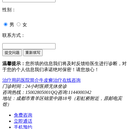
性别：
男
女
联系方式：
温馨提示：
您所填的信息我们将及时反馈给医生进行诊断，对
于您的个人信息我们承诺绝对保密！请您放心！
治疗用药
医院简介
牛皮癣治疗
在线咨询
门诊时间：24小时医师无休坐诊
咨询热线：15002805001QQ咨询:1144000342
地址：成都市青羊区锦里中路18号（彩虹桥附近，原邮电宾
馆）
免费咨询
立即通话
手机预约