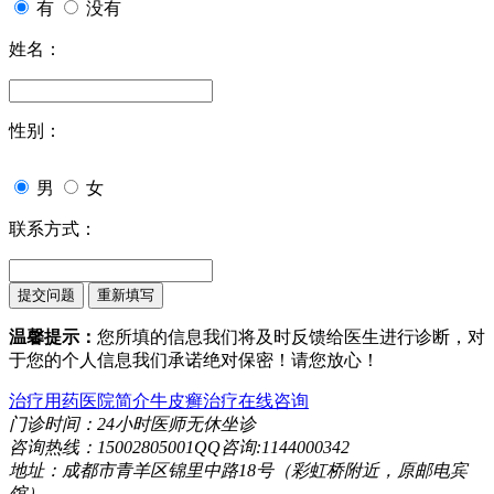
有
没有
姓名：
性别：
男
女
联系方式：
温馨提示：
您所填的信息我们将及时反馈给医生进行诊断，对
于您的个人信息我们承诺绝对保密！请您放心！
治疗用药
医院简介
牛皮癣治疗
在线咨询
门诊时间：24小时医师无休坐诊
咨询热线：15002805001QQ咨询:1144000342
地址：成都市青羊区锦里中路18号（彩虹桥附近，原邮电宾
馆）